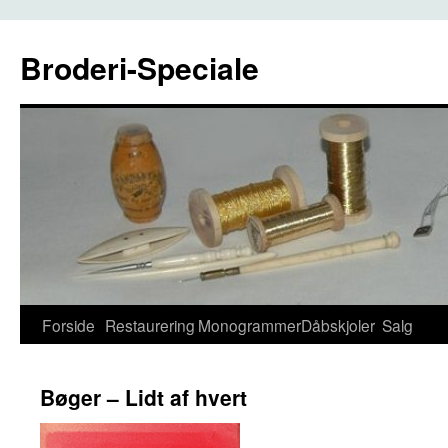
Broderi-Speciale
Hop
Forside
Restaurering
Monogrammer
Dåbskjoler
Salg
til
Bøger – Lidt af hvert
indhold