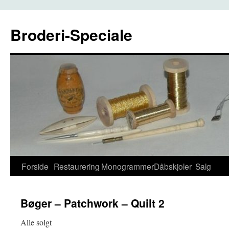
Broderi-Speciale
Hop
Forside
Restaurering
Monogrammer
Dåbskjoler
Salg
til
Bøger – Patchwork – Quilt 2
indhold
Alle solgt